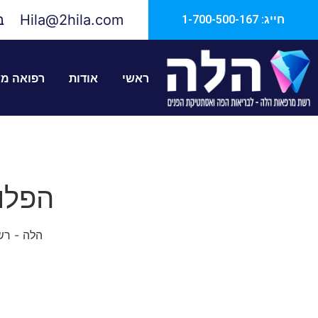
Hila@2hila.com
ב
חייג: 1-700-500-167
ראשי
אודות
רפואה מ
ראשי
רפואה משמרת
הפלואוריד מכה בעששת
הפלו
הלה - רש