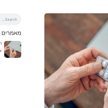
מאמרים א
ה
קר