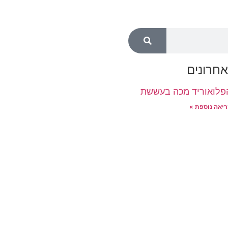
חרונים
פלואוריד מכה בעששת
יאה נוספת »