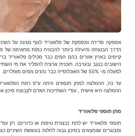
אספקה סדירה ומספקת של פלואוריד לגוף מגינה על השינ
הדרך הבטוחה והיעילה ביותר להבטיח כמות מתאימה של פלו
קיימים בארץ אזורים בהם המים כבר מכילים פלואוריד בריכ
הישובים בנגב ובערבה. תוכנית ארצית להפליר את מי השתיי
למעלה מ- 50% של האוכלוסייה כבר נהנים ממים מופלרים.
עד כה, ההמלצה למתן תוספים היתה ע"פ רמת הפלואוריד 
ההמלצה היא אישית , עפ"י השתייכות האדם לקבוצת סיכון 
מתן תוספי פלואוריד
תוספי פלואוריד יש לתת (בצורת טיפות או כדורים) רק עפ"
ומבוגרים שנמצאים בסיכון גבוה לחלות בעששת השיניים כ