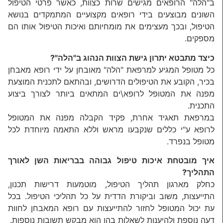
ב"הלה" הרופאים מגישים שרות כצוות, כאשר פרטי הטיפול
השונים מבוצעים בידי רופאים מקצועיים המתמקדים בנושא
הטיפול, ובכך מעצימים את מומחיותם ואיכות הטיפול אותו הם
מספקים.
כיצד מתבטא יתרון גישת הצוות הנהוג ב"הלה"?
כל מטופל המגיע למרפאת "הלה" מאובחן על ידי רופא מאבחן
בכיר, הקובע את הטיפולים הדרושים, ובהתאם לתכנית המוצעת
מפנה את המטופל לרופא\ים המתאים ביותר לצורך ביצוע
התכנית.
במרפאת תאגיד אחרת, פקיד הקבלה מפנה את המטופל
לרופא ע"י כללים שנקבעו מראש וללא התאמה מיוחדת לכל
מטופל בנפרד.
איך מובטחת איכות טיפול גבוהה בבריאות השן לאורך
התהליך?
כחלק מארגון תהליך הטיפול, מוטמעות דרישות תכנון,
התייעצות, משוב וביקורת הדדית על כל תהליכי הטיפול. בכל
עת יכול המטופל לחזור להתייעצות עם רופא המאבחן לחוות
דעה נוספת ולהיענות לשאלות בהן הוא מבקש תשובות נוספות.