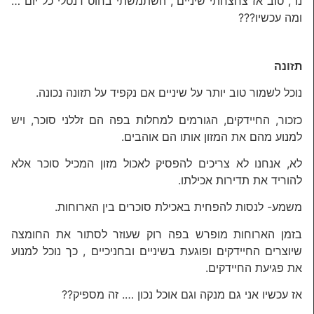
נו , טוב אז צחצחתי שיניים , השתמשתי בחוט דנטלי כל יום …
ומה עכשיו???
תזונה
נוכל לשמור טוב יותר על שיניים אם נקפיד על תזונה נכונה.
כזכור, החיידקים, הגורמים למחלות בפה הם זללני סוכר, ויש
למנוע מהם את המזון אותו הם אוהבים.
לא, אנחנו לא צריכים להפסיק לאכול מזון המכיל סוכר אלא
להוריד את תדירות אכילתו.
משמע- לנסות להפחית באכילת סוכרים בין הארוחות.
בזמן הארוחות מופרש בפה רוק שעוזר לסתור את החומצה
שיוצרים החיידקים ופוגעת בשיניים ובחניכיים , כך נוכל למנוע
את פגיעת החיידקים.
אז עכשיו אני גם מנקה וגם אוכל נכון …. זה מספיק??